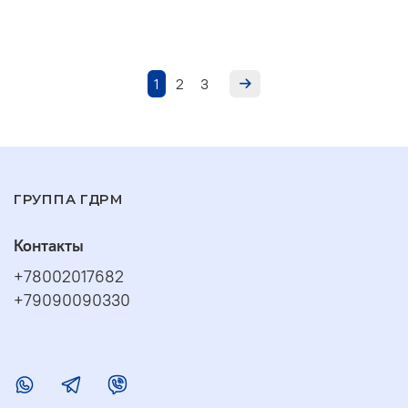
1
2
3
ГРУППА ГДРМ
Контакты
+78002017682
+79090090330