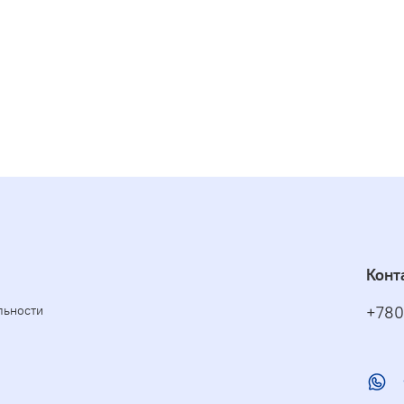
Конт
льности
+780