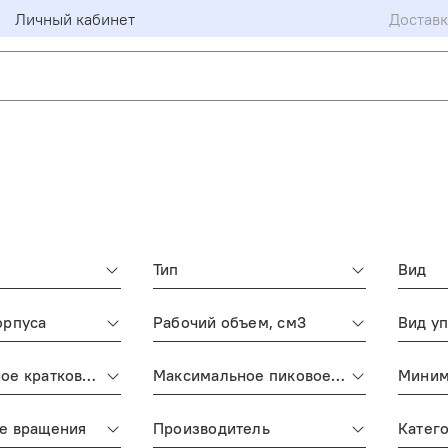
Личный кабинет
Доставк
Тип
Вид
орпуса
Рабочий объем, см3
Вид у
ое кратковременное давление, бар
Максимальное пиковое давление, бар
Миним
е вращения
Производитель
Катего