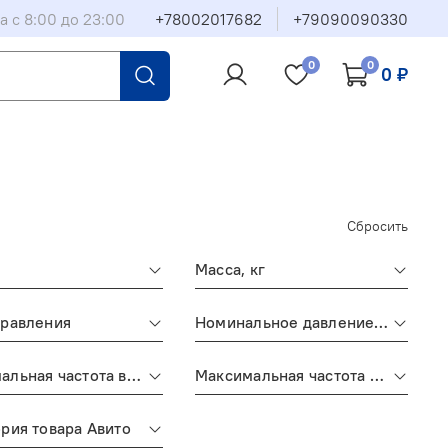
а с 8:00 до 23:00
+78002017682
+79090090330
0
0
0 ₽
Сбросить
Масса, кг
правления
Номинальное давление, бар
альная частота вращения, об/мин
Максимальная частота вращения
рия товара Авито