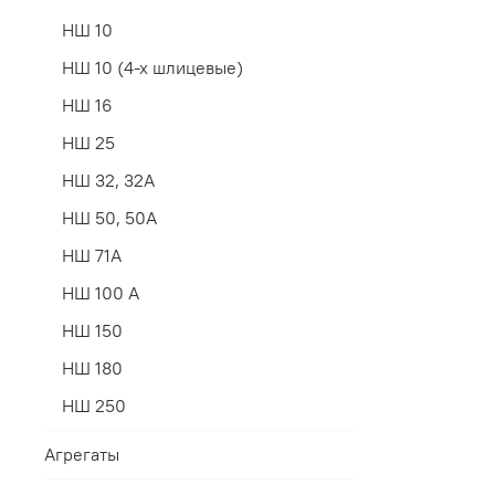
НШ 10
НШ 10 (4-х шлицевые)
НШ 16
НШ 25
НШ 32, 32А
НШ 50, 50A
НШ 71А
НШ 100 А
НШ 150
НШ 180
НШ 250
Агрегаты