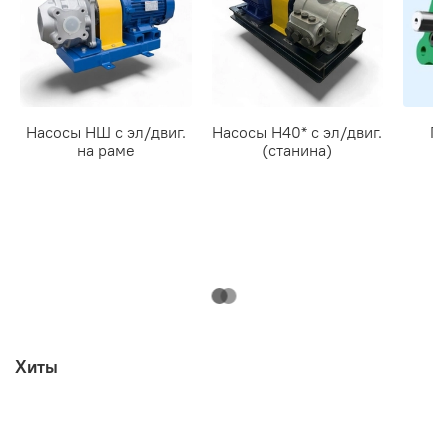
Насосы НШ с эл/двиг.
Насосы Н40* c эл/двиг.
Ги
на раме
(станина)
Хиты