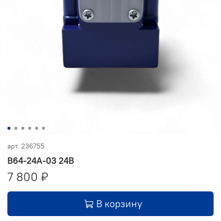
арт.
236755
В64-24А-03 24В
7 800 ₽
В корзину