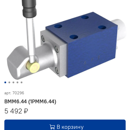
арт.
70296
ВММ6.44 (1РММ6.44)
5 492 ₽
В корзину