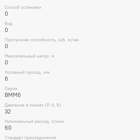
Основные характеристики
Способ установки
0
Условный проход
: 6 мм
Вид
Рабочее давление (P, A, B)
: до 31,5 МПа
0
Рабочее давление (T)
: до 10 МПа
Пропускная способность, куб. м/час
0
Максимальный расход жидкости
: до 60 л/мин
Максимальный напор, м
Тип управления
: ручное, с пружинным возвратом
0
(без фиксации)
Условный проход, мм
Вязкость рабочей жидкости
: 2,8–380 мм²/с
6
Рабочая жидкость
: минеральное масло
Серия
ВММ6
Температура рабочей жидкости
: -20…+70°C
Давление в линиях (Р, А, В)
32
Температура окружающей среды
: -40…+55°C
Номинальный расход, л/мин
Масса
: около 1,4 кг
60
Длина корпуса
: 145 мм
Стандарт присоединения