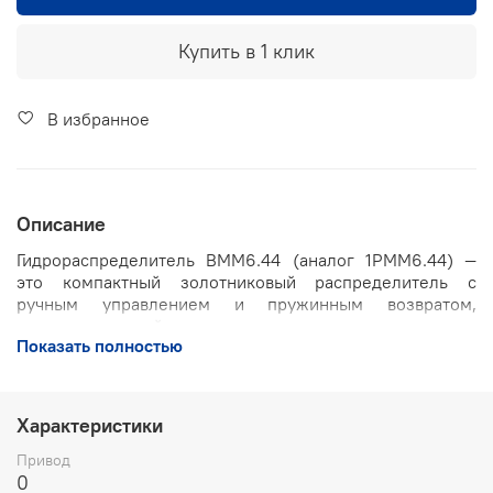
Купить в 1 клик
В избранное
Описание
Гидрораспределитель ВММ6.44 (аналог 1РММ6.44) —
это компактный золотниковый распределитель с
ручным управлением и пружинным возвратом,
предназначенный для изменения направления, пуска и
Показать полностью
остановки потока рабочей жидкости в гидравлических
системах различного промышленного, строительного и
транспортного оборудования. Благодаря
унифицированной конструкции и малым габаритам
Характеристики
прибор подходит для монтажа даже в ограниченном
пространстве.
Привод
0