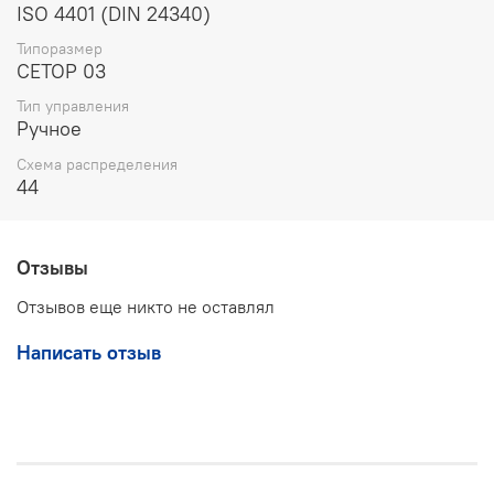
ISO 4401 (DIN 24340)
Климатическое исполнение
: для умеренного и
холодного климата
Типоразмер
СЕТОР 03
Преимущества
Тип управления
Ручное
Компактные размеры и малый вес
Схема распределения
Простота установки и эксплуатации
44
Надёжная и длительная работа в сложных
условиях
Отзывы
Минимальные требования к техническому
обслуживанию
Отзывов еще никто не оставлял
Высокая точность управления потоками жидкости
Написать отзыв
Универсальность применения
Сферы применения
Гидросистемы промышленного оборудования и
автоматизированных линий