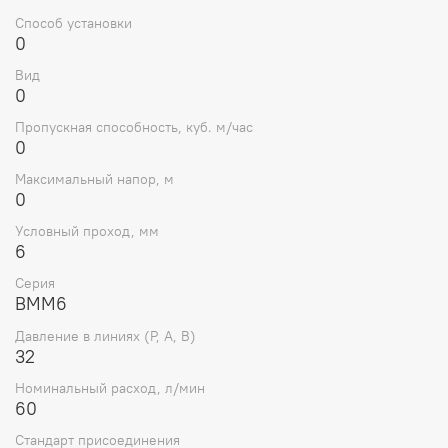
Условный проход: 6мм
Способ установки
0
Рабочее давление (P, A, B): до 31,5МПа
Вид
Рабочее давление (T): до 10МПа
0
Пропускная способность, куб. м/час
Максимальный расход: до 60л/мин
0
Вязкость рабочей жидкости: 2,8–380мм²/с
Максимальный напор, м
0
Рабочая жидкость: минеральное масло
Условный проход, мм
Температура рабочей жидкости: -20…+70°C
6
Температура окружающей среды: -40…+55°C
Серия
ВММ6
Масса: 1,4кг
Давление в линиях (Р, А, В)
Тип управления: ручное, с фиксацией положения
32
Класс защиты и вариант исполнения: по ГОСТ
Номинальный расход, л/мин
15150 — УХЛ4, О4, ХЛ1
60
Преимущества
Стандарт присоединения