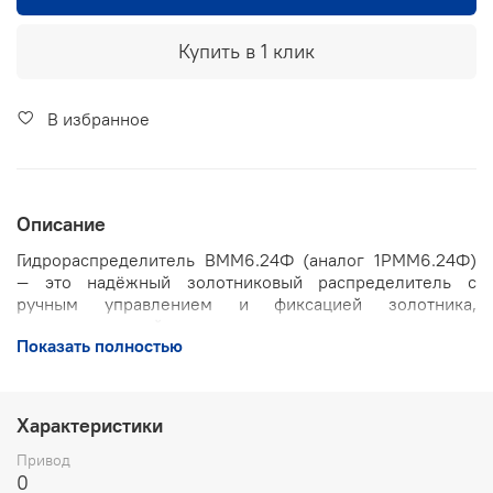
Купить в 1 клик
В избранное
Описание
Гидрораспределитель ВММ6.24Ф (аналог 1РММ6.24Ф)
— это надёжный золотниковый распределитель с
ручным управлением и фиксацией золотника,
предназначенный для изменения направления, пуска и
Показать полностью
остановки потока рабочей жидкости в гидравлических
системах промышленного, строительного и
транспортного оборудования. Конструкция рассчитана
на работу при длительных циклических нагрузках и
Характеристики
экстремальных температурных условиях.
Привод
Основные характеристики
0