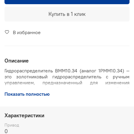
Купить в 1 клик
В избранное
Описание
Гидрораспределитель ВММ10.34 (аналог 1РММ10.34) —
это золотниковый гидрораспределитель с ручным
управлением, предназначенный для изменения
направления, пуска и остановки потока рабочей
Показать полностью
жидкости в гидравлических системах промышленного,
строительного и транспортного оборудования.
Конструкция обеспечивает надежную и стабильную
работу при интенсивных нагрузках и различных
Характеристики
температурных условиях эксплуатации.
Привод
Основные характеристики
0