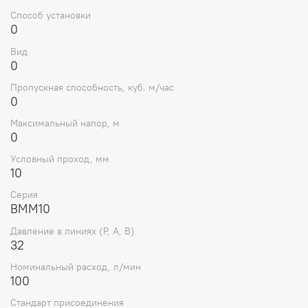
Способ установки
Условный проход: 10 мм
0
Схема распределения: 34
Вид
0
Максимальное рабочее давление на портах P, A, B:
до 32 МПа
Пропускная способность, куб. м/час
0
Рабочее давление на порту Т: до 10–15 МПа
Максимальный напор, м
Максимальный расход рабочей жидкости: до 120
0
л/мин
Условный проход, мм
Вязкость рабочей жидкости: 2,8–400 мм²/с
10
Рабочая жидкость: минеральные масла
Серия
ВММ10
Температура рабочей жидкости: от -20°C до +70°C
Давление в линиях (Р, А, В)
32
Температура окружающей среды: от -40°C до
+55°C
Номинальный расход, л/мин
100
Тип управления: ручное, с пружинным возвратом
(без фиксации позиции золотника)
Стандарт присоединения