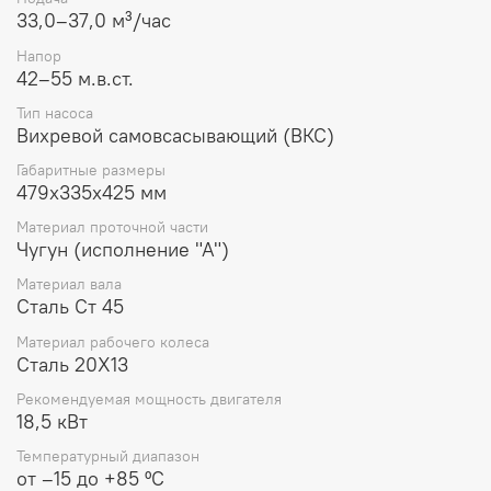
33,0–37,0 м³/час
Конструктивные особенности и гидравлические
параметры:
Напор
42–55 м.в.ст.
Принцип действия:
Вихревой тип насоса
обеспечивает высокие напорные характеристики
Тип насоса
Вихревой самовсасывающий (ВКС)
при относительно малых расходах. Наличие
воздушного колпака (самовсасывающая ступень)
Габаритные размеры
позволяет осуществлять подъем жидкости с
479х335х425 мм
глубины до 4 метров без предварительного
заполнения всасывающей линии.
Материал проточной части
Гидравлические показатели:
Рабочая точка
Чугун (исполнение "А")
агрегата характеризуется подачей в интервале
Материал вала
33,0–37,0 м³/час и развиваемым напором от 42 до
Сталь Ст 45
55 метров водяного столба.
Механическое уплотнение:
Герметизация вала
Материал рабочего колеса
обеспечивается сальниковой набивкой, что
Сталь 20Х13
является стандартным решением для данного типа
оборудования, обеспечивающим
Рекомендуемая мощность двигателя
ремонтопригодность в полевых условиях.
18,5 кВт
Материальное исполнение:
Вал насоса изготовлен
Температурный диапазон
из конструкционной стали Ст 45, рабочее колесо
от –15 до +85 ºC
— из коррозионностойкой стали 20Х13, что