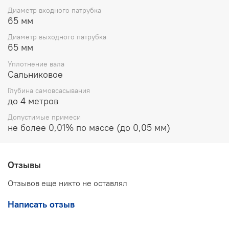
повышает ресурс узла трения и устойчивость к
Диаметр входного патрубка
кавитационному износу.
65 мм
Технические характеристики:
Диаметр выходного патрубка
65 мм
Тип насосного
Вихревой, самовсасывающий
Уплотнение вала
агрегата
(ВКС)
Сальниковое
Материал
Глубина самовсасывания
корпуса
Чугун (исполнение "А")
до 4 метров
(проточная часть)
Допустимые примеси
не более 0,01% по массе (до 0,05 мм)
Номинальная
33,0–37,0 м³/час
подача
Напор
42–55 м.в.ст.
Отзывы
Диаметр
Отзывов еще никто не оставлял
патрубков (вход/
65 мм / 65 мм
выход)
Написать отзыв
Рекомендуемая
мощность
18,5 кВт