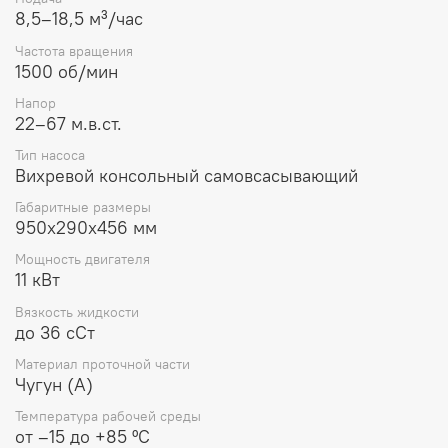
8,5–18,5 м³/час
Конструктивные и эксплуатационные
характеристики:
Частота вращения
1500 об/мин
Проточная часть:
Выполнена из серого чугуна
(исполнение «А»), что обеспечивает жесткость
Напор
22–67 м.в.ст.
конструкции и устойчивость к износу при
соблюдении регламентированных условий
Тип насоса
эксплуатации.
Вихревой консольный самовсасывающий
Гидравлические параметры:
Агрегат обеспечивает
номинальную подачу в диапазоне от 8,5 до 18,5 м³/
Габаритные размеры
час при напоре от 22 до 67 метров водяного
950х290х456 мм
столба.
Мощность двигателя
Привод:
Комплектуется трехфазным
11 кВт
электродвигателем мощностью 11 кВт с
номинальной частотой вращения вала 1500 об/
Вязкость жидкости
мин.
до 36 сСт
Механические ограничения:
Допускается
содержание твердых неабразивных включений не
Материал проточной части
более 0,01% по массе, с максимальным размером
Чугун (А)
частиц до 0,05 мм.
Температура рабочей среды
от –15 до +85 ºC
Технические спецификации: