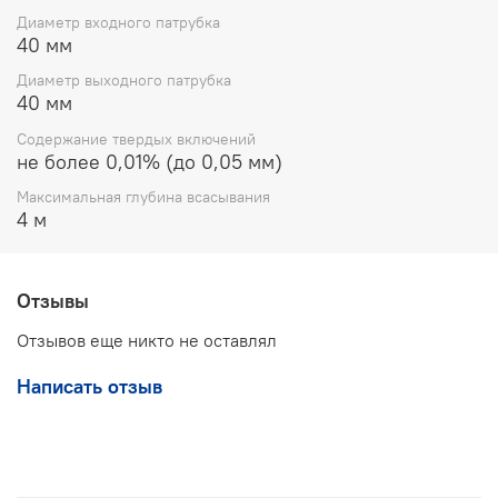
Диаметр входного патрубка
Вихревой консольный
40 мм
Тип оборудования
самовсасывающий насос
Диаметр выходного патрубка
40 мм
Температурный
от –15 до +85 ºC
режим среды
Содержание твердых включений
не более 0,01% (до 0,05 мм)
Присоединительные
Вход/Выход: 40 мм
размеры
Максимальная глубина всасывания
4 м
Габаритные размеры
950х290х456 мм
(ДхШхВ)
Масса агрегата
137 кг
Отзывы
Оборудование предназначено для эксплуатации в
Отзывов еще никто не оставлял
продолжительном режиме работы в составе систем
водоснабжения, технологических линий и
Написать отзыв
ирригационных установок.