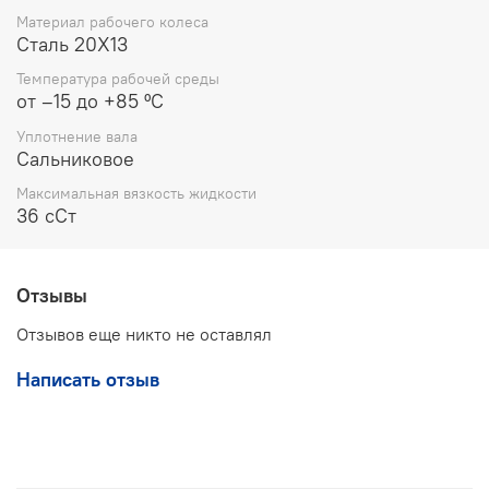
+85 °C;
Материал рабочего колеса
Допустимая концентрация твердых включений:
не
Сталь 20Х13
более 0,01% по массе, размером до 0,05 мм.
Температура рабочей среды
Габаритные и весовые показатели
от –15 до +85 ºC
Общие габариты агрегата составляют 747х250х370 мм
Уплотнение вала
при общей массе 81 кг. Оборудование поставляется в
Сальниковое
сборе на единой фундаментной раме с передачей
Максимальная вязкость жидкости
крутящего момента через упругую муфту.
36 сСт
Отзывы
Отзывов еще никто не оставлял
Написать отзыв