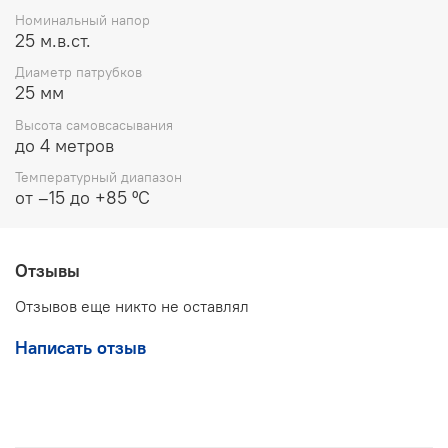
размером до 0,05 мм.
Номинальный напор
Присоединительные размеры:
входной и
25 м.в.ст.
выходной патрубки имеют диаметр 25 мм.
Диаметр патрубков
Эксплуатационные параметры:
25 мм
Высота самовсасывания
Материал проточной части
Чугун (А)
до 4 метров
Габаритные размеры (ДхШхВ)
720х233х360 мм
Температурный диапазон
от –15 до +85 ºC
Масса агрегата
59 кг
Отзывы
Отзывов еще никто не оставлял
Написать отзыв