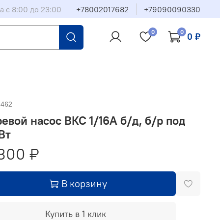
а с 8:00 до 23:00
+78002017682
+79090090330
0
0
0 ₽
0462
евой насос ВКС 1/16А б/д, б/р под
кВт
300 ₽
В корзину
Купить в 1 клик