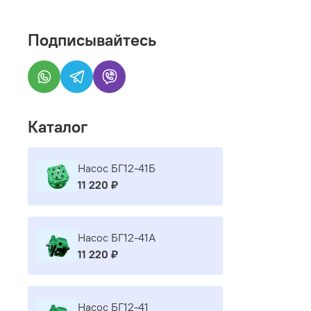
Контакты 
соответст
Все гаран
интересов
Подписывайтесь
Каталог
Насос БГ12-41Б
11 220 ₽
Насос БГ12-41А
11 220 ₽
Насос БГ12-41