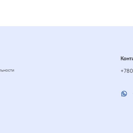
Конт
льности
+780