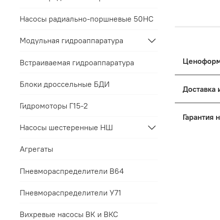
Насосы радиально-поршневые 50НС
Модульная гидроаппаратура
Встраиваемая гидроаппаратура
Цены на п
Блоки дроссельные БДИ
к выбранн
Гидромоторы Г15-2
Дост
Основные
Насосы шестеренные НШ
Упак
Для 
Поря
Это обес
Агрегаты
Все 
терминала
мене
Для 
Пневмораспределители В64
условий з
прил
Для 
Если треб
Пневмораспределители У71
пред
Мы п
заранее с
срок
Такой под
Вихревые насосы ВК и ВКС