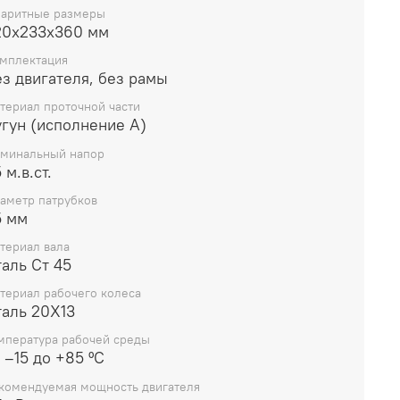
ериалы
баритные размеры
20х233х360 мм
ип конструкции:
Одноступенчатый,
мплектация
оризонтальный, с самовсасывающим
з двигателя, без рамы
еханизмом (водоотделительный колпак).
роточная часть:
Выполнена из серого чугуна
териал проточной части
угун (исполнение А)
маркировка «А»), что обеспечивает жесткость
онструкции и коррозийную стойкость в
минальный напор
ейтральных средах.
 м.в.ст.
абочее колесо:
Изготовлено из высокопрочной
аметр патрубков
тали 20Х13, устойчивой к кавитационному
5 мм
зносу.
териал вала
ал:
Конструкционная сталь Ст 45.
аль Ст 45
плотнение вала:
Мягкий сальник,
беспечивающий ремонтопригодность и
териал рабочего колеса
таль 20Х13
адежную герметизацию при соблюдении
егламентов обслуживания.
мпература рабочей среды
 –15 до +85 ºC
ические характеристики
комендуемая мощность двигателя