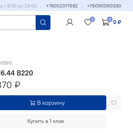
а с 8:00 до 23:00
+78002017682
+79090090330
0
0
0 ₽
025012
6.44 В220
370 ₽
В корзину
Купить в 1 клик