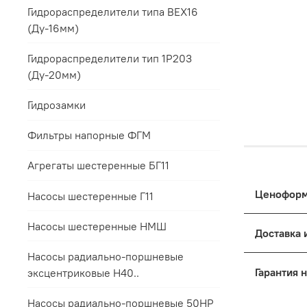
Гидрораспределители типа ВЕХ16
(Ду-16мм)
Гидрораспределители тип 1Р203
(Ду-20мм)
Гидрозамки
Фильтры напорные ФГМ
Агрегаты шестеренные БГ11
Насосы шестеренные Г11
Цены на п
Насосы шестеренные НМШ
к выбранн
Насосы радиально-поршневые
Дост
Основные
эксцентриковые Н40..
Упак
Для 
Поря
Насосы радиально-поршневые 50НР