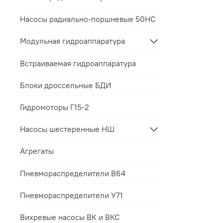
Это обес
Все 
терминала
Насосы радиально-поршневые 50НС
мене
Для 
условий з
прил
Модульная гидроаппаратура
Для 
Если треб
пред
Мы п
заранее с
Встраиваемая гидроаппаратура
срок
Такой под
Контакты 
Блоки дроссельные БДИ
соответст
Все гаран
интересов
Гидромоторы Г15-2
Насосы шестеренные НШ
Агрегаты
Пневмораспределители В64
Пневмораспределители У71
Вихревые насосы ВК и ВКС