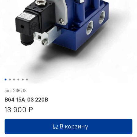
арт.
236718
В64-15А-03 220В
13 900 ₽
В корзину