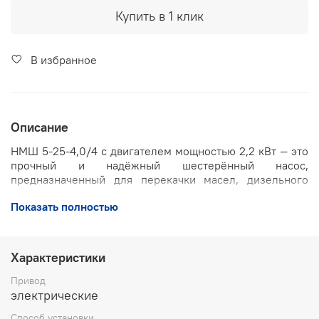
Купить в 1 клик
В избранное
Описание
НМШ 5-25-4,0/4 с двигателем мощностью 2,2 кВт — это
прочный и надёжный шестерённый насос,
предназначенный для перекачки масел, дизельного
топлива, мазута и других вязких технических
Показать полностью
жидкостей. Насос обеспечивает стабильную и
эффективную работу в различных промышленных
системах, где требуется бесперебойная подача
жидкостей с высокой вязкостью.
Характеристики
Корпус насоса выполнен из прочного чугуна, что
Привод
гарантирует долговечность и устойчивость к износу при
электрические
интенсивной эксплуатации. Вал оснащён торцовым
Способ установки