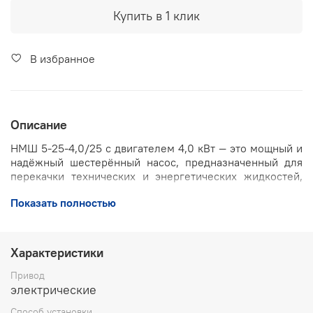
Купить в 1 клик
В избранное
Описание
НМШ 5-25-4,0/25 с двигателем 4,0 кВт — это мощный и
надёжный шестерённый насос, предназначенный для
перекачки технических и энергетических жидкостей,
таких как масла, дизельное топливо, мазут и другие
Показать полностью
вязкие среды. Насос отличается прочной конструкцией
с корпусом из чугуна, что обеспечивает долгий срок
службы и устойчивость к износу даже при интенсивной
эксплуатации.
Характеристики
Аппарат рассчитан на производительность до 4
Привод
кубических метров в час и максимальное давление до
электрические
25 бар, что позволяет эффективно использовать его в
Способ установки