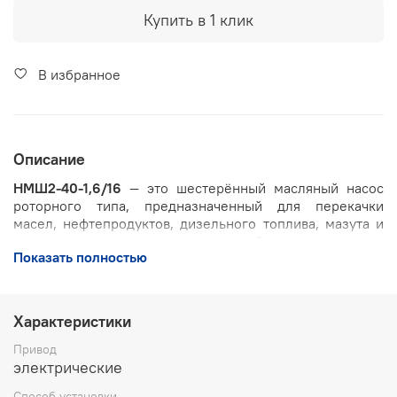
Купить в 1 клик
В избранное
Описание
НМШ2-40-1,6/16
— это шестерённый масляный насос
роторного типа, предназначенный для перекачки
масел, нефтепродуктов, дизельного топлива, мазута и
других высоковязких жидкостей в различных
Показать полностью
промышленных отраслях. Благодаря компактной и
простой конструкции, данный насос отличается
надёжностью, удобством эксплуатации и доступностью
обслуживания.
Характеристики
Основные особенности
Привод
электрические
Оснащён двумя зубчатыми роторами,
Способ установки