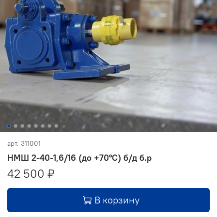
арт.
311001
НМШ 2-40-1,6/16 (до +70°С) б/д б.р
42 500 ₽
В корзину