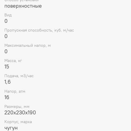
обеспечивающими стабильную подачу рабочей
поверхностные
жидкости.
Вид
Встроенный предохранительный клапан
0
позволяет настраивать максимальное рабочее
давление непосредственно в процессе
Пропускная способность, куб. м/час
эксплуатации.
0
Максимальный напор, м
Детали проточной части обычно изготовлены из
0
чугуна, обеспечивая долгий срок службы агрегата.
Масса, кг
Вал насоса уплотнён торцовым уплотнением для
15
предотвращения утечек.
Подача, м3/час
Насос может быть укомплектован
1,6
электродвигателями стандартного или
взрывозащищённого исполнения.
Напор, атм
16
Горизонтальное исполнение облегчает
встраивание в комплексные промышленные
Размеры, мм
220х230х190
системы.
Корпус, марка
Предусмотрена возможность работы с
чугун
жидкостями температурой до +70°C и вязкостью