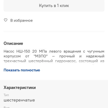
Купить в 1 клик
В избранное
Описание
Насос НШ-150 20 МПа левого вращения с чугунным
корпусом от "МЗПО" — прочный и надежный
трехчастный шестерённый гидронасос, состоящий из
фланца, корпуса и крышки из цельного чугуна. Втулки
Показать полностью
подшипников, поддерживающие промежуточные
шестерни, запрессованы в крышку и фланец, а
шестерни выполнены из высокопрочной стали, что
обеспечивает низкий уровень шума при работе и
Характеристики
высокую износостойкость.
Тип
Основные технические характеристики:
шестеренчатые
Рабочий объем — соответствует классу насоса
Вид