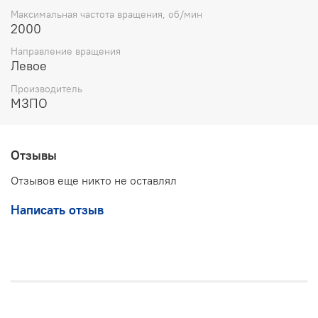
гидросистем в интенсивных условиях
Максимальная частота вращения, об/мин
Насос НШ-150 20 МПа левого вращения с чугунным
2000
корпусом — идеальное решение для крупных
Направление вращения
гидравлических систем, обеспечивая долгий срок
Левое
службы и высокую производительность. Выбирая
данное оборудование, вы получаете качество и
Производитель
надежность с гарантией производителя.
МЗПО
Отзывы
Отзывов еще никто не оставлял
Написать отзыв