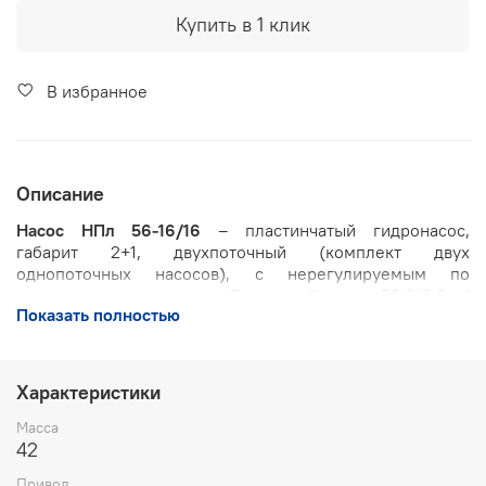
Купить в 1 клик
В избранное
Описание
Насос НПл 56-16/16
– пластинчатый гидронасос,
габарит 2+1, двухпоточный (комплект двух
однопоточных насосов), с нерегулируемым по
величине потоком масла. Быстродействие - 53,8/5,8 л/
Показать полностью
мин, давление на выходе - 6,3 МПа. Изготавливается
согласно ТУ 2.053.1899-88. Применяется в
гидросистемах промышленных
металлообрабатывающих и металлорежущих станков,
Характеристики
прессов, машин для создания давления. Категория
размещения по ГОСТ15150-69
Масса
42
Рекомендуемые марки минеральных масел:
Привод