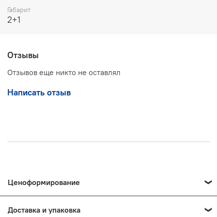
Габарит
2+1
Отзывы
Отзывов еще никто не оставлял
Написать отзыв
Ценоформирование
Цены на продукцию и предоставляемые услуги
Доставка и упаковка
формируются индивидуально — итоговая стоимость