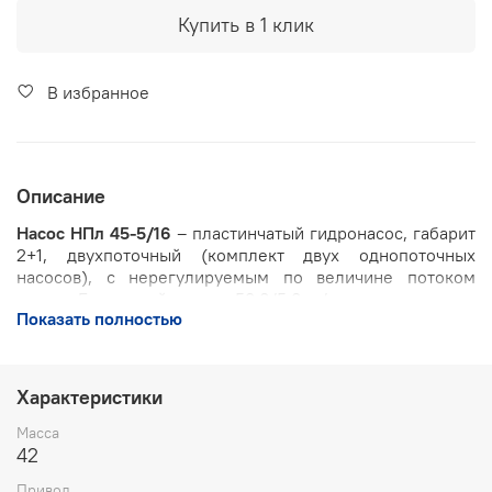
Купить в 1 клик
В избранное
Описание
Насос НПл 45-5/16
– пластинчатый гидронасос, габарит
2+1, двухпоточный (комплект двух однопоточных
насосов), с нерегулируемым по величине потоком
масла. Быстродействие - 53,8/5,8 л/мин, давление на
Показать полностью
выходе - 6,3 МПа. Изготавливается согласно ТУ
2.053.1899-88. Применяется в гидросистемах
промышленных металлообрабатывающих и
металлорежущих станков, прессов, машин для создания
Характеристики
давления. Категория размещения по ГОСТ15150-69
Масса
Рекомендуемые марки минеральных масел:
42
ИГП-38;
Привод