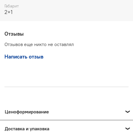
Габарит
2+1
Отзывы
Отзывов еще никто не оставлял
Написать отзыв
Ценоформирование
Цены на продукцию и предоставляемые услуги
Доставка и упаковка
формируются индивидуально — итоговая стоимость