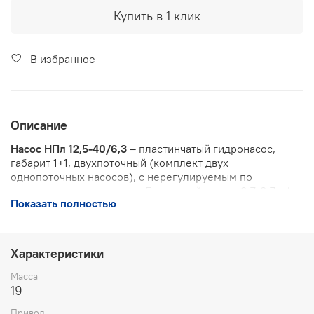
Купить в 1 клик
В избранное
Описание
Насос НПл 12,5-40/6,3
– пластинчатый гидронасос,
габарит 1+1, двухпоточный (комплект двух
однопоточных насосов), с нерегулируемым по
величине потоком масла. Быстродействие - 9,7-9,7 л/
Показать полностью
мин, давление на выходе - 6,3 МПа. Изготавливается
согласно ТУ 2.053.1899-88. Применяется в
гидросистемах промышленных
металлообрабатывающих и металлорежущих станков,
Характеристики
прессов, машин для создания давления. Направление
вращения – правое (по часовой стрелке со стороны
Масса
вала), левое - по спецзаказу. Категория размещения по
19
ГОСТ15150-69.
Привод