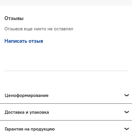
Отзывы
Отзывов еще никто не оставлял
Написать отзыв
Ценоформирование
Цены на продукцию и предоставляемые услуги
Доставка и упаковка
формируются индивидуально — итоговая стоимость
зависит от требований к выбранному оборудованию,
Доставка до транспортной компании
объёмов заказа, специфики проекта и сопутствующих
Гарантия на продукцию
осуществляется силами поставщика.