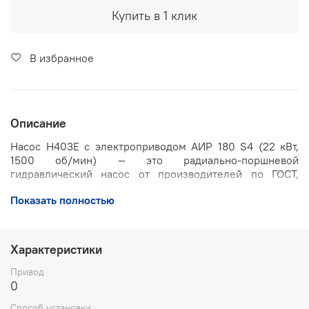
Купить в 1 клик
В избранное
Описание
Насос Н403Е с электроприводом АИР 180 S4 (22 кВт,
1500 об/мин) — это радиально-поршневой
гидравлический насос от производителей по ГОСТ,
укомплектованный асинхронным электродвигателем в
Показать полностью
исполнении на лапах для привода гидросистем станков,
прессов и другого промышленного оборудования.
Технические характеристики
Характеристики
Рабочий объём: 25 см³
Привод
Номинальная подача: 33 л/мин (±5%)
0
Номинальное давление: 20/32 МПа (мин./макс.)
Способ установки