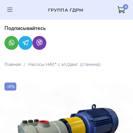
0
ГРУППА ГДРМ
Подписывайтесь
Главная
Насосы Н40* c эл/двиг. (станина)
-4%