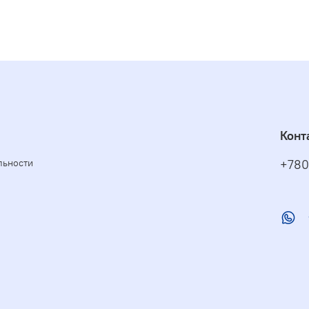
Конт
льности
+780