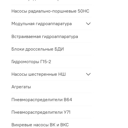
пред
Мы п
заранее с
срок
Насосы радиально-поршневые 50НС
Такой под
Контакты 
соответст
Все гаран
Модульная гидроаппаратура
интересов
Встраиваемая гидроаппаратура
Блоки дроссельные БДИ
Гидромоторы Г15-2
Насосы шестеренные НШ
Агрегаты
Пневмораспределители В64
Пневмораспределители У71
Вихревые насосы ВК и ВКС