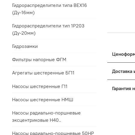
Гидрораспределители типа ВЕХ16
(Ду-16мм)
Гидрораспределители тип 1Р203
(Ду-20мм)
Гидрозамки
Фильтры напорные ФГМ
Цены на п
Агрегаты шестеренные БГ11
к выбранн
Дост
Основные
Насосы шестеренные Г11
Упак
Для 
Поря
Насосы шестеренные НМШ
Это обес
Все 
Насосы радиально-поршневые
терминала
мене
Для 
эксцентриковые Н40..
условий з
прил
Для 
Насосы радиально-поршневые 50НР
Если треб