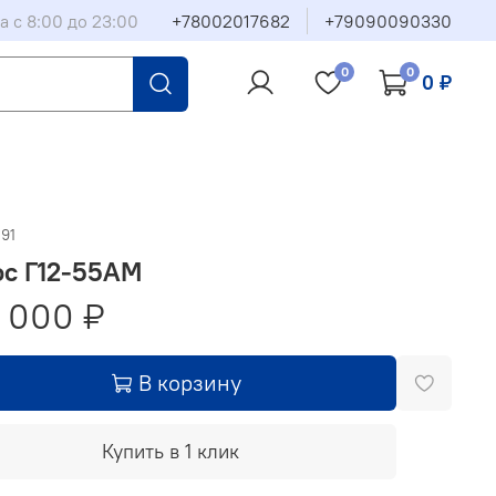
а с 8:00 до 23:00
+78002017682
+79090090330
0
0
0 ₽
91
ос Г12-55АМ
 000 ₽
В корзину
Купить в 1 клик