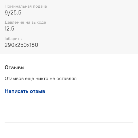
Первая замена масла в баке производится через 2
Номинальная подача
месяца с начала эксплуатации, следующие - 1 раз в
9/25,5
полгода;
Сухой ход недопустим, перед запуском
Давление на выходе
гидравлический насос заполняется маслом.
12,5
Габариты
290х250х180
Отзывы
Отзывов еще никто не оставлял
Написать отзыв