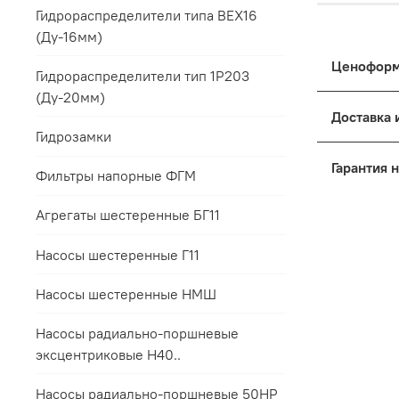
Гидрораспределители типа ВЕХ16
(Ду-16мм)
Гидрораспределители тип 1Р203
(Ду-20мм)
Цены на п
к выбранн
Гидрозамки
Дост
Основные
Фильтры напорные ФГМ
Упак
Для 
Поря
Агрегаты шестеренные БГ11
Это обес
Все 
терминала
мене
Для 
Насосы шестеренные Г11
условий з
прил
Для 
Насосы шестеренные НМШ
Если треб
пред
Мы п
заранее с
срок
Насосы радиально-поршневые
Такой под
эксцентриковые Н40..
Контакты 
соответст
Все гаран
интересов
Насосы радиально-поршневые 50НР