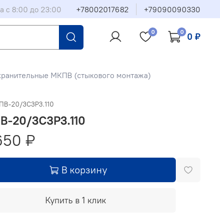
а с 8:00 до 23:00
+78002017682
+79090090330
0
0
0 ₽
хранительные МКПВ (стыкового монтажа)
ПВ-20/3С3Р3.110
В-20/3С3Р3.110
650 ₽
В корзину
Купить в 1 клик