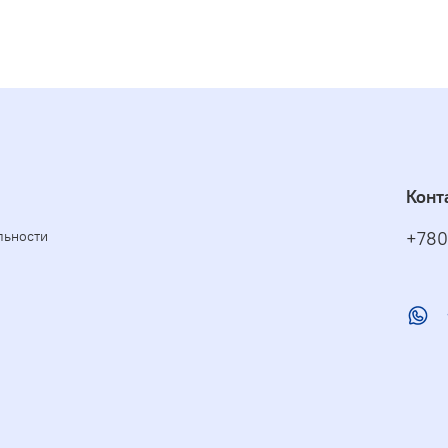
Конт
льности
+780