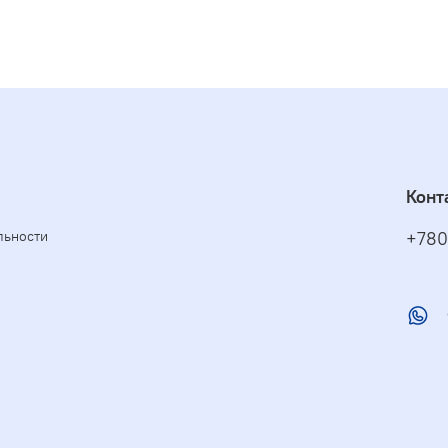
Конт
льности
+780