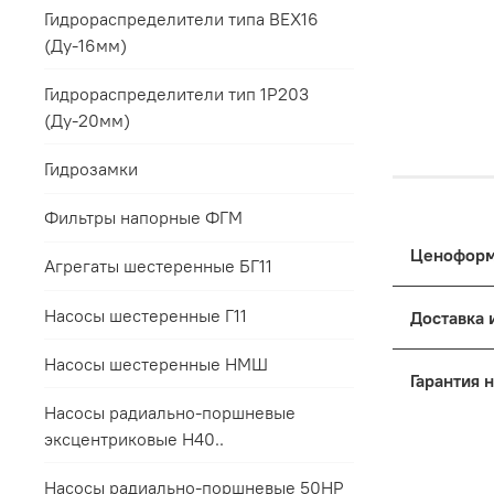
Гидрораспределители типа ВЕХ16
(Ду-16мм)
Гидрораспределители тип 1Р203
(Ду-20мм)
Гидрозамки
Фильтры напорные ФГМ
Агрегаты шестеренные БГ11
Цены на п
Насосы шестеренные Г11
к выбранн
Дост
Насосы шестеренные НМШ
Основные
Упак
Насосы радиально-поршневые
Для 
Поря
эксцентриковые Н40..
Это обес
Все 
терминала
мене
Для 
Насосы радиально-поршневые 50НР