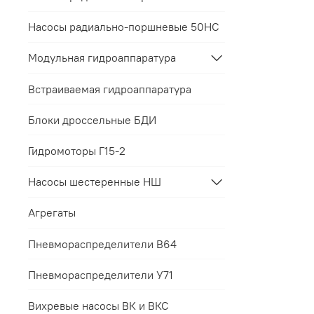
условий з
прил
Для 
Насосы радиально-поршневые 50НС
Если треб
пред
Мы п
заранее с
срок
Модульная гидроаппаратура
Такой под
Контакты 
соответст
Все гаран
Встраиваемая гидроаппаратура
интересов
Блоки дроссельные БДИ
Гидромоторы Г15-2
Насосы шестеренные НШ
Агрегаты
Пневмораспределители В64
Пневмораспределители У71
Вихревые насосы ВК и ВКС