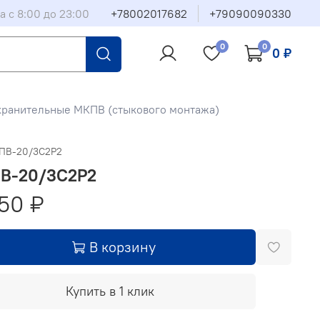
а с 8:00 до 23:00
+78002017682
+79090090330
0
0
0 ₽
хранительные МКПВ (стыкового монтажа)
ПВ-20/3С2Р2
В-20/3С2Р2
50 ₽
В корзину
Купить в 1 клик