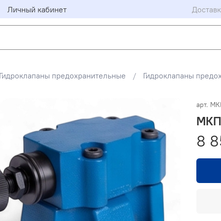
Личный кабинет
Доставк
Гидроклапаны предохранительные
Гидроклапаны предо
арт.
МК
МКП
8 8