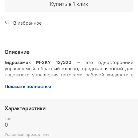
Купить в 1 клик
В избранное
Описание
Гидрозамок М-2КУ 12/320
— это односторонний
управляемый обратный клапан, предназначенный для
надежного управления потоками рабочей жидкости в
промышленных гидросистемах. Он обеспечивает
Показать полностью
свободный проход жидкости в прямом направлении и
автоматическое герметичное запирание обратного
потока при отсутствии управляющего давления, что
повышает безопасность и эффективность работы
Характеристики
оборудования.
Тип
Основные функции и преимущества
0
Условный проход, мм
Надежное запирание потока:
предотвращает