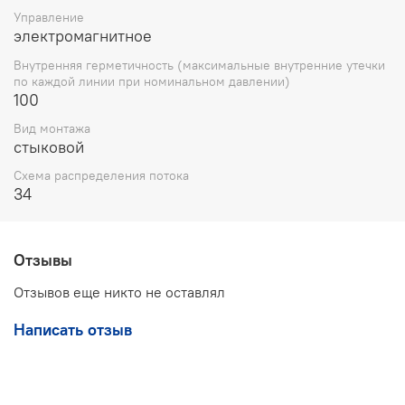
соответствует положению «а»;
Управление
электромагнитное
- при включении электромагнита со стороны отверстия
«В» коммутация линий гидрораспределителя
Внутренняя герметичность (максимальные внутренние утечки
соответствует положению «b».
по каждой линии при номинальном давлении)
100
Габаритные и присоединительные размеры
ВЕ6.44
Вид монтажа
Г220
:
стыковой
Схема распределения потока
34
Условия эксплуатации:
- положение при эксплуатации – любое;
Отзывы
- рабочая жидкость – минеральное масло;
Отзывов еще никто не оставлял
- номинальная тонкость фильтрации – 25 мкм.
Схема распределения потока
ВЕ 6.44 Г220:
Написать отзыв