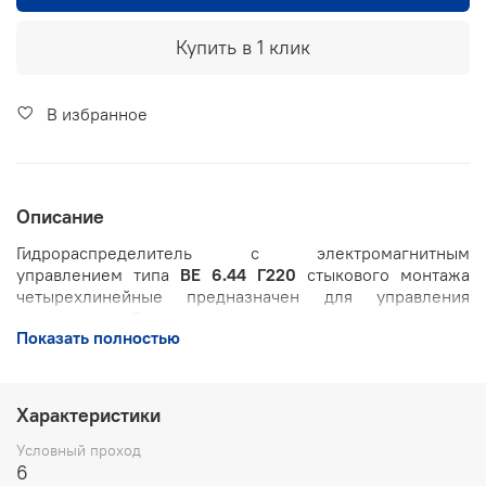
Купить в 1 клик
В избранное
Описание
Гидрораспределитель с электромагнитным
управлением типа
ВЕ 6.44 Г220
стыкового монтажа
четырехлинейные предназначен для управления
движением рабочих органов станков или других машин.
Показать полностью
Работа:
- при обесточенных магнитах коммутация линий
Характеристики
гидрораспределителя соответствует положению «0»;
Условный проход
- при включении электромагнита со стороны отверстия
6
«А» коммутация линий гидрораспределителя