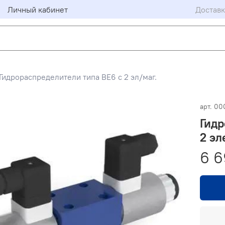
Личный кабинет
Доставк
Гидрораспределители типа ВЕ6 с 2 эл/маг.
арт.
00
Гидр
2 эл
6 6