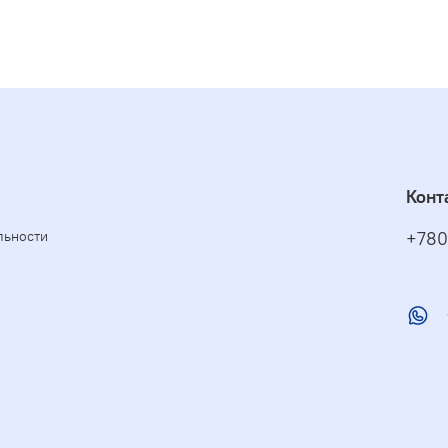
Конт
льности
+780