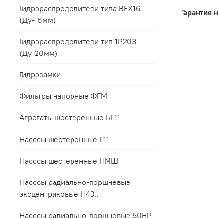
Дост
Основные
Гидрораспределители типа ВЕХ16
(Ду-16мм)
Упак
Для 
Поря
Гидрораспределители тип 1Р203
Это обес
Все 
(Ду-20мм)
терминала
мене
Для 
условий з
прил
Гидрозамки
Для 
Если треб
пред
Мы п
Фильтры напорные ФГМ
заранее с
срок
Такой под
Контакты 
Агрегаты шестеренные БГ11
соответст
Все гаран
интересов
Насосы шестеренные Г11
Насосы шестеренные НМШ
Насосы радиально-поршневые
эксцентриковые Н40..
Насосы радиально-поршневые 50НР