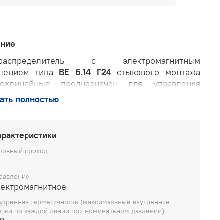
ание
ораспределитель с электромагнитным
влением типа
ВЕ 6.14 Г24
стыкового монтажа
рехлинейные предназначен для управления
ением рабочих органов станков или других
ать полностью
.
а:
арактеристики
и обесточенных магнитах коммутация линий
ловный проход
распределителя соответствует положению «0»;
и включении электромагнита со стороны
равление
ерстия «А» коммутация линий
лектромагнитное
распределителя соответствует положению «а»;
утренняя герметичность (максимальные внутренние
ечки по каждой линии при номинальном давлении)
и включении электромагнита со стороны