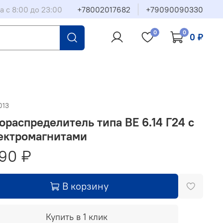
а с 8:00 до 23:00
+78002017682
+79090090330
0
0
0 ₽
013
ораспределитель типа ВЕ 6.14 Г24 с
ектромагнитами
90 ₽
В корзину
Купить в 1 клик