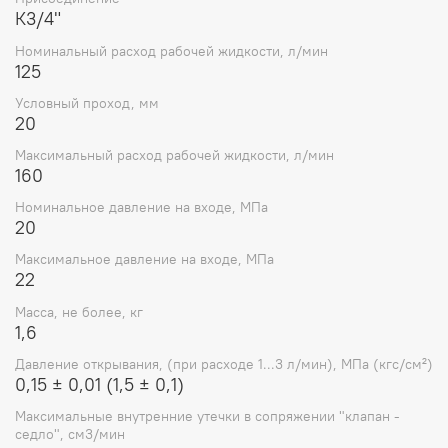
закрываясь при изменении направления потока
К3/4"
Номинальный расход рабочей жидкости, л/мин
Исполнение:
резьбовое присоединение
125
Условный проход:
20 мм
Условный проход, мм
20
Рабочее давление:
до 20 МПа
Максимальный расход рабочей жидкости, л/мин
Расход рабочей жидкости:
до 160 л/мин
160
Рабочая жидкость:
минераное масло
Номинальное давление на входе, МПа
20
Перепад давления при номинальном расходе:
до
0,25 МПа
Максимальное давление на входе, МПа
22
Габаритные размеры (примерно):
70 × 52 × 105 мм
Масса, не более, кг
Вес:
около 1,6 кг
1,6
Применение:
Давление открывания, (при расходе 1...3 л/мин), МПа (кгс/см²)
0,15 ± 0,01 (1,5 ± 0,1)
Клапан используется для защиты гидравлических
систем от обратного потока жидкости, обхода
Максимальные внутренние утечки в сопряжении "клапан -
седло", см3/мин
дросселирующих устройств, а также для поддержания