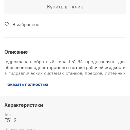
Купить в 1 клик
В избранное
Описание
Гидроклапан обратный типа Г51-34 предназначен для
обеспечения одностороннего потока рабочей жидкости
в гидравлических системах станков, прессов, литейных
машин и другого промышленного оборудования. Он
Показать полностью
свободно пропускает жидкость в одном направлении и
автоматически закрывается при изменении
направления потока, предотвращая нежелательное
обратное перемещение жидкости.
Характеристики
Ключевые особенности:
Тип
Г51-3
Принцип действия:
пропускает рабочую жидкость
только в одном направлении, автоматически
Присоединение