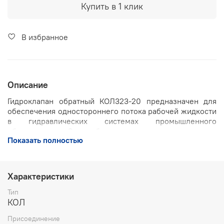
Купить в 1 клик
В избранное
Описание
Гидроклапан обратный КОЛ323-20 предназначен для
обеспечения одностороннего потока рабочей жидкости
в гидравлических системах промышленного
оборудования. Он свободно пропускает жидкость в
Показать полностью
одном направлении и автоматически закрывается при
изменении направления потока, предотвращая
нежелательное обратное перемещение жидкости.
Характеристики
Ключевые особенности:
Тип
Принцип действия:
пропускает рабочую жидкость
КОЛ
только в одном направлении, автоматически
закрываясь при изменении направления потока
Присоединение