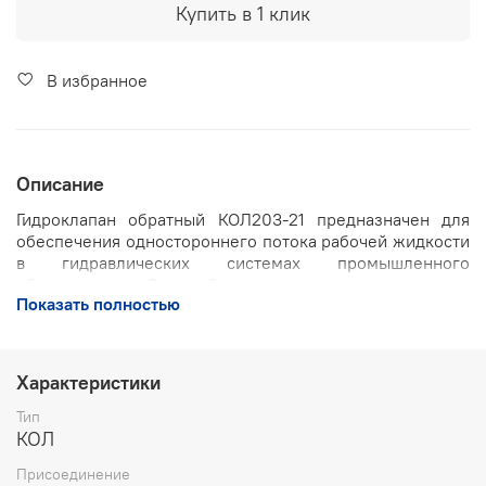
Купить в 1 клик
В избранное
Описание
Гидроклапан обратный КОЛ203-21 предназначен для
обеспечения одностороннего потока рабочей жидкости
в гидравлических системах промышленного
оборудования. Он свободно пропускает жидкость в
Показать полностью
одном направлении и автоматически закрывается при
изменении направления потока, предотвращая
нежелательное обратное перемещение жидкости.
Характеристики
Ключевые особенности:
Тип
Принцип действия:
пропускает рабочую жидкость
КОЛ
только в одном направлении, автоматически
закрываясь при изменении направления потока
Присоединение