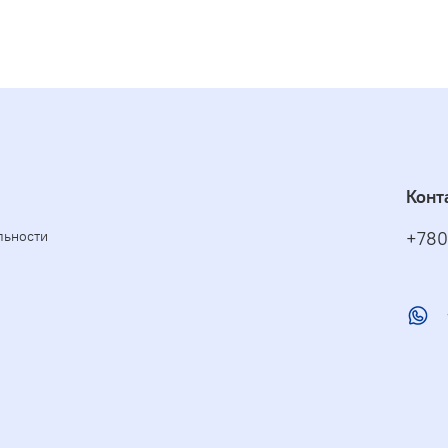
Конт
льности
+780