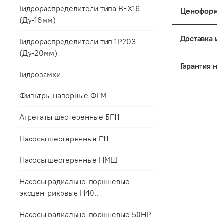
Гидрораспределители типа ВЕХ16
(Ду-16мм)
Цены на п
Гидрораспределители тип 1Р203
к выбранн
(Ду-20мм)
Дост
Основные
Гидрозамки
Упак
Для 
Поря
Фильтры напорные ФГМ
Это обес
Все 
терминала
мене
Для 
Агрегаты шестеренные БГ11
условий з
прил
Для 
Насосы шестеренные Г11
Если треб
пред
Мы п
заранее с
срок
Насосы шестеренные НМШ
Такой под
Контакты 
соответст
Все гаран
Насосы радиально-поршневые
интересов
эксцентриковые Н40..
Насосы радиально-поршневые 50НР