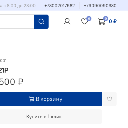
а с 8:00 до 23:00
+78002017682
+79090090330
0
0
0 ₽
0001
21Р
500 ₽
В корзину
Купить в 1 клик