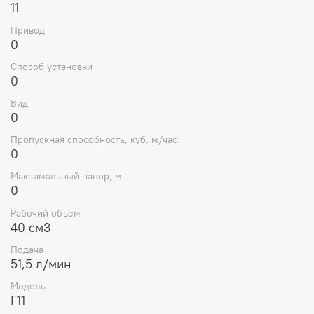
11
Рабочий объём:
40 см³
Привод
Давление:
номинальное — 2,5 МПа (25 атм),
0
максимальное — 3,0 МПа (30 атм)
Способ установки
0
Частота вращения:
1450 об/мин (диапазон 600–
1800 об/мин)
Вид
0
КПД:
не менее 72%
Пропускная способность, куб. м/час
Коэффициент подачи:
не менее 89%
0
Вязкость жидкости:
17–400 мм²/с
Максимальный напор, м
0
Температура жидкости:
10–55°С
Рабочий объем
Масса:
до 11 кг
40 см3
Габариты:
180×180×150 мм
Подача
51,5 л/мин
Преимущества:
Модель
Простота конструкции
обеспечивает
Г11
долговечность и лёгкость обслуживания.