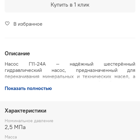
Купить в 1 клик
В избранное
Описание
Насос Г11-24А — надёжный шестерённый
гидравлический насос, предназначенный для
перекачивания минеральных и технических масел, а
также других нейтральных жидкостей, обладающих
Показать полностью
смазывающей способностью и не содержащих
механических примесей. Используется в
гидравлических системах станков, машин и
механизмов, где требуется стабильная подача масла
Характеристики
под давлением.
Номинальное давление
Основные характеристики:
2,5 МПа
Подача:
до 51,5 л/мин
Масса