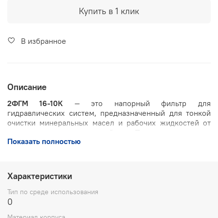
Купить в 1 клик
В избранное
Описание
2ФГМ 16-10К
— это напорный фильтр для
гидравлических систем, предназначенный для тонкой
очистки минеральных масел и рабочих жидкостей от
механических примесей. Применяется на
Показать полностью
металлорежущих и деревообрабатывающих станках,
прессовом, литейном и другом промышленном
оборудовании, а также на автоматизированных
производственных линиях.
Характеристики
Назначение
Тип по среде использования
0
Очистка рабочей жидкости в напорной магистрали
Материал корпуса