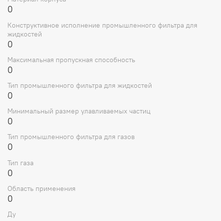
гидросистем от загрязнений
0
Защита насосов, клапанов и исполнительных
элементов от износа
Конструктивное исполнение промышленного фильтра для
Использование в составе маслостанций,
жидкостей
гидростанций и замкнутых контуров смазки
0
Особенности конструкции
Максимальная пропускная способность
0
Прочный металлический корпус с герметичным
Тип промышленного фильтра для жидкостей
соединением фильтрующего элемента
0
Встроенный индикатор загрязнения для контроля
состояния фильтра
Минимальный размер улавливаемых частиц
0
Предусмотрена удобная замена фильтроэлемента
без полного демонтажа фильтра
Тип промышленного фильтра для газов
Компактные размеры и стандартное
0
присоединение, совместимость с гидросистемами
высокой плотности
Тип газа
0
Технические характеристики
Область применения
0
Параметр
Значение
Номинальное давление
16 МПа
Ду