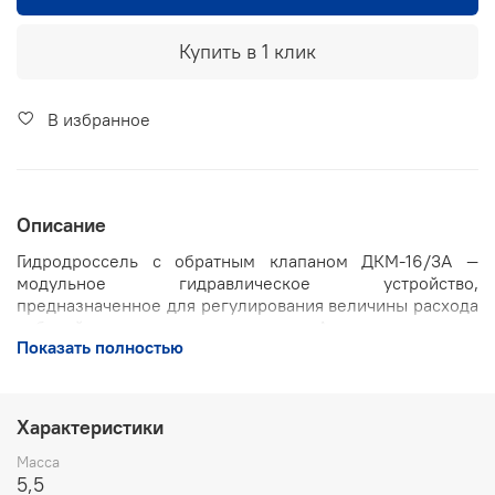
Купить в 1 клик
В избранное
Описание
Гидродроссель с обратным клапаном ДКМ-16/3А —
модульное гидравлическое устройство,
предназначенное для регулирования величины расхода
рабочей жидкости в канале «А» гидросистемы.
Показать полностью
Обеспечивает создание перепада давлений между
подводимым и отводимым потоком при движении
жидкости в одном направлении и свободное
прохождение потока в обратном направлении.
Характеристики
Основные характеристики
Масса
‣ Условный проход: 16 мм
5,5