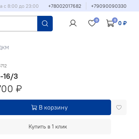
а с 8:00 до 23:00
+78002017682
+79090090330
0
0
0 ₽
 ДКМ
712
-16/3
700 ₽
В корзину
Купить в 1 клик