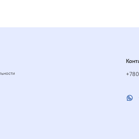
Конт
льности
+780