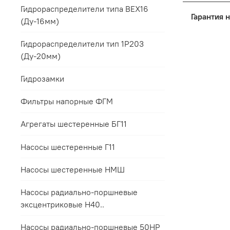
Дост
Гидрораспределители типа ВЕХ16
Основные
(Ду-16мм)
Упак
Для 
Поря
Гидрораспределители тип 1Р203
Это обес
Все 
(Ду-20мм)
терминала
мене
Для 
условий з
прил
Гидрозамки
Для 
Если треб
пред
Мы п
Фильтры напорные ФГМ
заранее с
срок
Такой под
Агрегаты шестеренные БГ11
Контакты 
соответст
Все гаран
интересов
Насосы шестеренные Г11
Насосы шестеренные НМШ
Насосы радиально-поршневые
эксцентриковые Н40..
Насосы радиально-поршневые 50НР