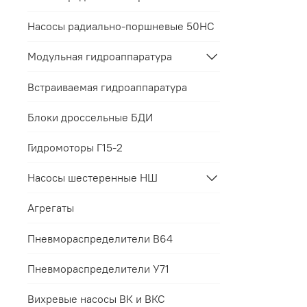
соответст
Все гаран
интересов
Насосы радиально-поршневые 50НС
Модульная гидроаппаратура
Встраиваемая гидроаппаратура
Блоки дроссельные БДИ
Гидромоторы Г15-2
Насосы шестеренные НШ
Агрегаты
Пневмораспределители В64
Пневмораспределители У71
Вихревые насосы ВК и ВКС