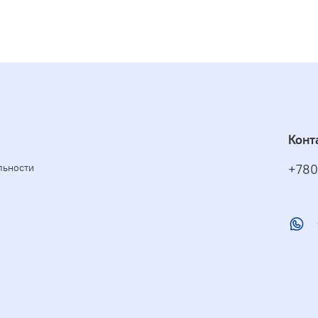
Конт
льности
+780