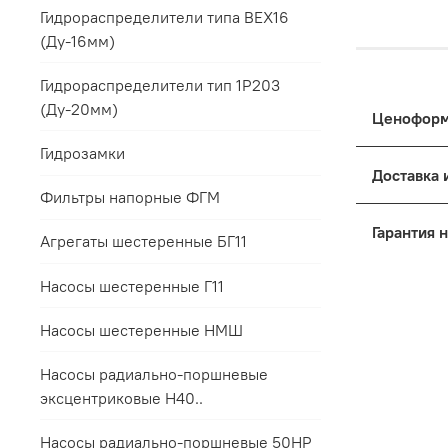
Гидрораспределители типа ВЕХ16
(Ду-16мм)
Гидрораспределители тип 1Р203
(Ду-20мм)
Гидрозамки
Цены на п
к выбранн
Фильтры напорные ФГМ
Дост
Основные
Агрегаты шестеренные БГ11
Упак
Для 
Поря
Насосы шестеренные Г11
Это обес
Все 
терминала
мене
Для 
Насосы шестеренные НМШ
условий з
прил
Для 
Насосы радиально-поршневые
Если треб
пред
Мы п
эксцентриковые Н40..
заранее с
срок
Такой под
Насосы радиально-поршневые 50НР
Контакты 