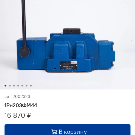
арт.
7002323
1Рн203ФМ44
16 870 ₽
В корзину