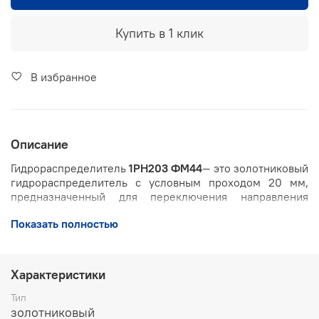
Купить в 1 клик
В избранное
Описание
Гидрораспределитель
1РН203 ФМ44
— это золотниковый
гидрораспределитель с условным проходом 20 мм,
предназначенный для переключения направления
потока рабочей жидкости в гидросистемах.
Показать полностью
Основные характеристики:
Условный проход:
20 мм
Характеристики
Максимальное рабочее давление:
до 32 МПа
Тип
золотниковый
Тип управления:
ручное, посредством рычага