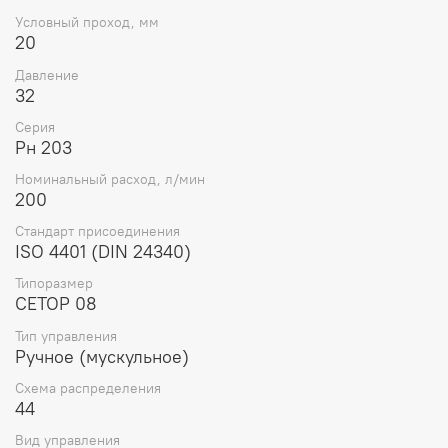
Условный проход, мм
Фиксация золотника:
присутствует
20
Схема распределения потока:
44
Давление
32
Рабочая жидкость:
минеральные масла с
кинематической вязкостью от 10 до 400 мм²/с
Серия
Рн 203
Температурный диапазон эксплуатации:
от -40 °C
до +50 °C
Номинальный расход, л/мин
200
Особенности:
Стандарт присоединения
Позволяет управлять направлением потока
ISO 4401 (DIN 24340)
жидкости в гидравлической системе
Типоразмер
CETOP 08
За счёт фиксации золотника сохраняется
выбранное положение без необходимости
Тип управления
удержания рычага
Ручное (мускульное)
Конструкция рассчитана на надёжную работу при
Схема распределения
высоких давлениях и в различных климатических
44
условиях
Вид управления