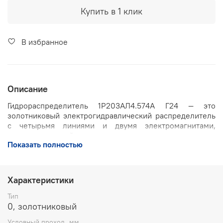
Купить в 1 клик
В избранное
Описание
Гидрораспределитель 1Р203АЛ4.574А Г24 — это
золотниковый электрогидравлический распределитель
с четырьмя линиями и двумя электромагнитами,
предназначенный для изменения направления, пуска и
Показать полностью
останова потока рабочей жидкости в гидросистемах
промышленного, строительного, горнодобывающего и
мобильного оборудования. Он рассчитан на питание от
постоянного напряжения 24 В.
Характеристики
Основные характеристики:
Тип
0, золотниковый
Условный проход: 20 мм
Условный проход, мм