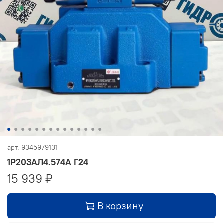
арт.
9345979131
1Р203АЛ4.574А Г24
15 939 ₽
В корзину