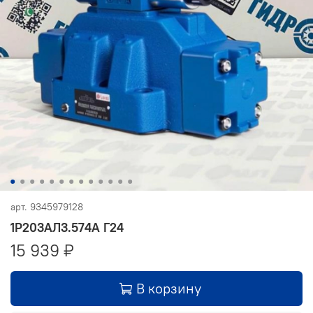
арт.
9345979128
1Р203АЛ3.574А Г24
15 939 ₽
В корзину