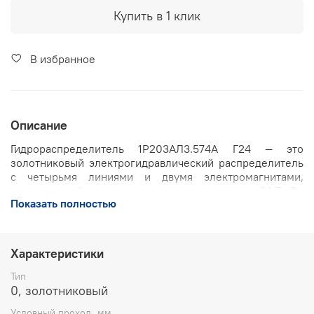
Купить в 1 клик
В избранное
Описание
Гидрораспределитель 1Р203АЛ3.574А Г24 — это
золотниковый электрогидравлический распределитель
с четырьмя линиями и двумя электромагнитами,
рассчитанный на питание от постоянного тока 24 В. Он
Показать полностью
предназначен для изменения направления, пуска и
останова потока рабочей жидкости в гидросистемах
промышленного оборудования, станков, прессов,
мобильной и строительной техники.
Характеристики
Ключевые характеристики:
Тип
0, золотниковый
Условный проход: 20 мм
Условный проход, мм