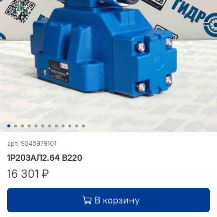
арт.
9345979101
1Р203АЛ2.64 В220
16 301 ₽
В корзину