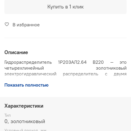
Купить в 1 клик
В избранное
Описание
Гидрораспределитель 1Р203АЛ2.64 В220 — это
четырехлинейный золотниковый
электрогидравлический распределитель с двумя
электромагнитами, рассчитанный на питание от
Показать полностью
переменного тока 220 В. Он предназначен для
изменения направления, пуска и останова потока
рабочей жидкости в гидросистемах промышленного,
строительного и транспортного оборудования,
Характеристики
мобильных установок и специализированной техники.
Тип
Основные технические
0, золотниковый
характеристики:
Условный проход, мм