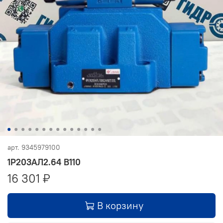
арт.
9345979100
1Р203АЛ2.64 В110
16 301 ₽
В корзину