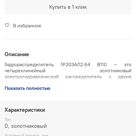
Купить в 1 клик
В избранное
Описание
Гидрораспределитель 1Р203АЛ2.64 В110 — это
четырехлинейный золотниковый
электрогидравлический распределитель с двумя
электромагнитами, рассчитанный на питание от
Показать полностью
постоянного напряжения 110 В. Он предназначен для
изменения направления, пуска и остановки потока
рабочей жидкости в гидросистемах промышленного
оборудования, станков, строительной техники и
Характеристики
мобильных установок.
Тип
Основные характеристики:
0, золотниковый
Условный проход, мм