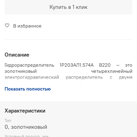
Купить в 1 клик
В избранное
Описание
Гидрораспределитель 1Р203АЛ1.574А В220 — это
золотниковый четырехлинейный
электрогидравлический распределитель с двумя
электромагнитами, рассчитанный на питание от сети
Показать полностью
переменного тока 220 В. Он предназначен для
управления направлением, пуском и остановом потока
рабочей жидкости в гидросистемах промышленного
оборудования, станков, прессов и строительной
Характеристики
техники.
Тип
Основные характеристики:
0, золотниковый
Условный проход, мм