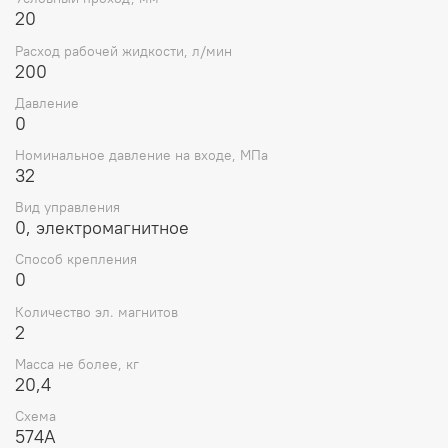
Условный проход: 20 мм
20
Количество электромагнитов: 2
Расход рабочей жидкости: до 200 л/мин
Расход рабочей жидкости, л/мин
Максимальное рабочее давление (в портах P, A, B):
200
до 32 МПа
Давление
Давление в линиях T, Y: до 10 МПа
0
Минимальное давление управления: 1,3 МПа
Схема возврата золотника: пружинный возврат в
Номинальное давление на входе, МПа
центральное положение
32
Рабочая жидкость: минеральные масла с
вязкостью 2,8–380 мм²/с
Вид управления
Требование к чистоте рабочей жидкости: не ниже
0, электромагнитное
20/18/15 по ISO 4406
Способ крепления
Температурный диапазон рабочей жидкости: от
0
-20°C до +70°C
Класс защиты: IP65 (повышенная пыле- и
Количество эл. магнитов
влагозащита)
2
Масса: до 20,4 кг
Монтаж: плита по стандарту CETOP 08 (DIN 24340,
Масса не более, кг
20,4
ISO 4401)
Подвод управляющего потока от независимого
Схема
источника
574А
Слив управляющего потока — независимый, не