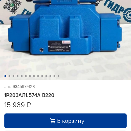
арт.
9345979123
1Р203АЛ1.574А В220
15 939 ₽
В корзину