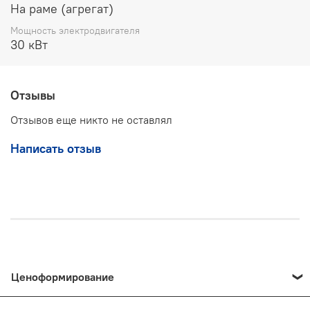
гидроприводов прессового оборудования, подъемных
На раме (агрегат)
механизмов, систем фильтрации и охлаждения масла, а
также в качестве испытательных стендов и
Мощность электродвигателя
30 кВт
маслостанций общего назначения.
Отзывы
Отзывов еще никто не оставлял
Написать отзыв
Ценоформирование
Цены на продукцию и предоставляемые услуги